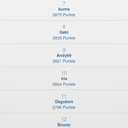
7
burns
2875 Punkte
8
Gabi
2839 Punkte
9
Andy69
2821 Punkte
10
iris
2804 Punkte
11
Dagobert
2796 Punkte
12
Booter