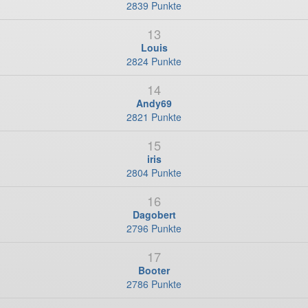
2839 Punkte
13
Louis
2824 Punkte
14
Andy69
2821 Punkte
15
iris
2804 Punkte
16
Dagobert
2796 Punkte
17
Booter
2786 Punkte