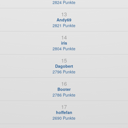
2824 Punkte
13
Andy69
2821 Punkte
14
iris
2804 Punkte
15
Dagobert
2796 Punkte
16
Booter
2786 Punkte
17
hoffefan
2690 Punkte