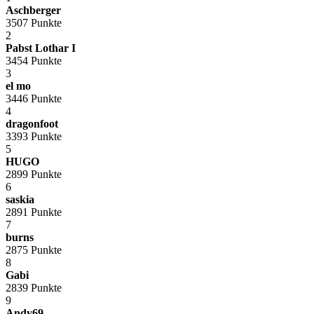
Aschberger
3507 Punkte
2
Pabst Lothar I
3454 Punkte
3
el mo
3446 Punkte
4
dragonfoot
3393 Punkte
5
HUGO
2899 Punkte
6
saskia
2891 Punkte
7
burns
2875 Punkte
8
Gabi
2839 Punkte
9
Andy69