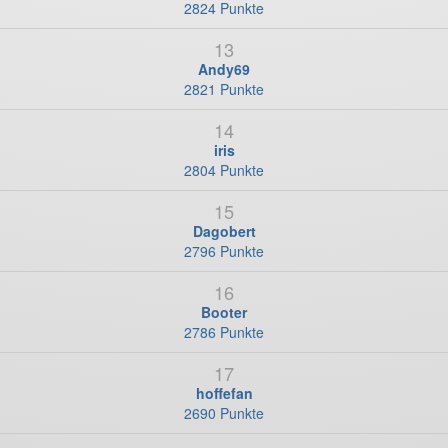
2824 Punkte
13
Andy69
2821 Punkte
14
iris
2804 Punkte
15
Dagobert
2796 Punkte
16
Booter
2786 Punkte
17
hoffefan
2690 Punkte