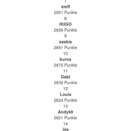
7
steff
2951 Punkte
8
HUGO
2899 Punkte
9
saskia
2891 Punkte
10
burns
2875 Punkte
11
Gabi
2839 Punkte
12
Louis
2824 Punkte
13
Andy69
2821 Punkte
14
iris