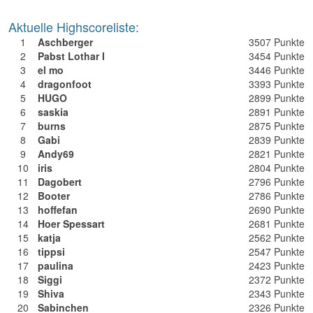
Aktuelle Highscoreliste:
1
Aschberger
3507 Punkte
2
Pabst Lothar I
3454 Punkte
3
el mo
3446 Punkte
4
dragonfoot
3393 Punkte
5
HUGO
2899 Punkte
6
saskia
2891 Punkte
7
burns
2875 Punkte
8
Gabi
2839 Punkte
9
Andy69
2821 Punkte
10
iris
2804 Punkte
11
Dagobert
2796 Punkte
12
Booter
2786 Punkte
13
hoffefan
2690 Punkte
14
Hoer Spessart
2681 Punkte
15
katja
2562 Punkte
16
tippsi
2547 Punkte
17
paulina
2423 Punkte
18
Siggi
2372 Punkte
19
Shiva
2343 Punkte
20
Sabinchen
2326 Punkte