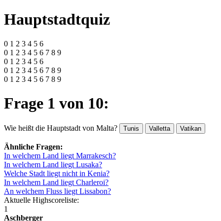
Hauptstadtquiz
0 1 2 3 4 5 6
0 1 2 3 4 5 6 7 8 9
0 1 2 3 4 5 6
0 1 2 3 4 5 6 7 8 9
0 1 2 3 4 5 6 7 8 9
Frage 1 von 10:
Wie heißt die Hauptstadt von Malta?
Tunis
Valletta
Vatikan
Ähnliche Fragen:
In welchem Land liegt Marrakesch?
In welchem Land liegt Lusaka?
Welche Stadt liegt nicht in Kenia?
In welchem Land liegt Charleroi?
An welchem Fluss liegt Lissabon?
Aktuelle Highscoreliste:
1
Aschberger