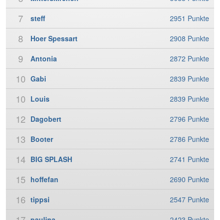
7
steff
2951 Punkte
8
Hoer Spessart
2908 Punkte
9
Antonia
2872 Punkte
10
Gabi
2839 Punkte
10
Louis
2839 Punkte
12
Dagobert
2796 Punkte
13
Booter
2786 Punkte
14
BIG SPLASH
2741 Punkte
15
hoffefan
2690 Punkte
16
tippsi
2547 Punkte
17
paulina
2423 Punkte