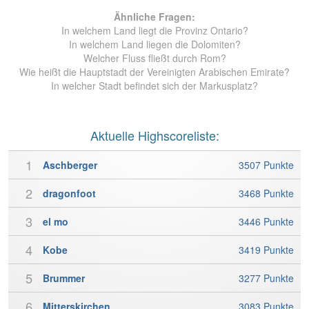
7
Ähnliche Fragen:
8
In welchem Land liegt die Provinz Ontario?
In welchem Land liegen die Dolomiten?
9
Welcher Fluss fließt durch Rom?
Wie heißt die Hauptstadt der Vereinigten Arabischen Emirate?
In welcher Stadt befindet sich der Markusplatz?
Aktuelle Highscoreliste:
1
Aschberger
3507 Punkte
2
dragonfoot
3468 Punkte
3
el mo
3446 Punkte
4
Kobe
3419 Punkte
5
Brummer
3277 Punkte
6
Mitterskirchen
3083 Punkte