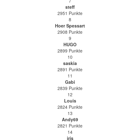
7
steff
2951 Punkte
8
Hoer Spessart
2908 Punkte
9
HUGO
2899 Punkte
10
saskia
2891 Punkte
11
Gabi
2839 Punkte
12
Louis
2824 Punkte
13
Andy69
2821 Punkte
14
iris