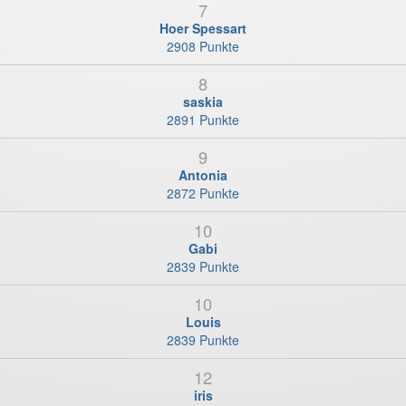
7
Hoer Spessart
2908 Punkte
8
saskia
2891 Punkte
9
Antonia
2872 Punkte
10
Gabi
2839 Punkte
10
Louis
2839 Punkte
12
iris