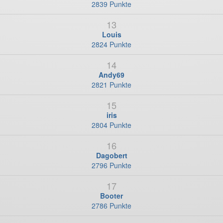
2839 Punkte
13
Louis
2824 Punkte
14
Andy69
2821 Punkte
15
iris
2804 Punkte
16
Dagobert
2796 Punkte
17
Booter
2786 Punkte